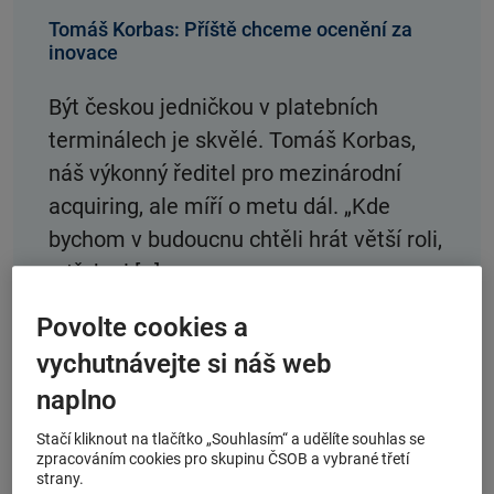
Tomáš Korbas: Příště chceme ocenění za
inovace
Být českou jedničkou v platebních
terminálech je skvělé. Tomáš Korbas,
náš výkonný ředitel pro mezinárodní
acquiring, ale míří o metu dál. „Kde
bychom v budoucnu chtěli hrát větší roli,
a třeba i […]
Povolte cookies a
Číst více
vychutnávejte si náš web
naplno
Stačí kliknout na tlačítko „Souhlasím“ a udělíte souhlas se
zpracováním cookies pro skupinu ČSOB a vybrané třetí
strany.