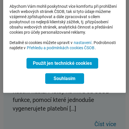
Abychom Vám mohli poskytnout více komfortu při prohlížení
všech webových stránek ČSOB, tak si tyto údaje můžeme
vzájemně zpřístupňovat a dále zpracovávat s cílem
poskytnout co nejlepší klientský zážitek, tj. přizpůsobení
obsahu webových stránek, analytická činnost a předávání
cookies pro účely personalizované reklamy.
ČSOB Platba na míru: online akceptace
Detailně si cookies můžete upravit v
nastavení
. Podrobnosti
platebních karet i bez integrace platební
najdete v
Přehledu a podmínkách cookies ČSOB
.
brány
Použít jen technické cookies
Potřebujete od zákazníků přijímat online
platby, aniž byste museli implementovat
Souhlasím
na své stránky klasickou platební bránu?
Řešení nabízí Platby na míru od ČSOB –
funkce, pomocí které jednoduše
vygenerujete platební […]
Číst více